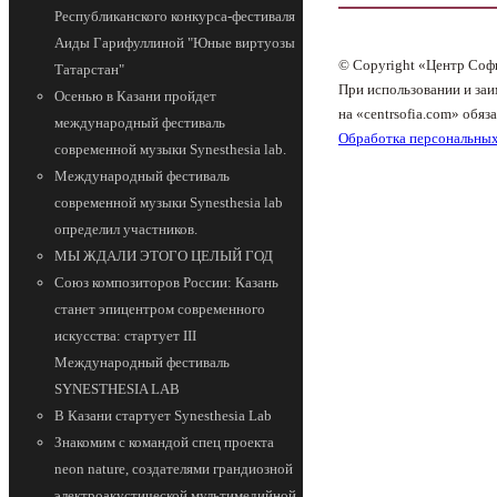
Республиканского конкурса-фестиваля
Аиды Гарифуллиной "Юные виртуозы
© Copyright «Центр Соф
Татарстан"
При использовании и заи
Осенью в Казани пройдет
на «centrsofia.com» обяза
международный фестиваль
Обработка персональны
современной музыки Synesthesia lab.
Международный фестиваль
современной музыки Synesthesia lab
определил участников.
МЫ ЖДАЛИ ЭТОГО ЦЕЛЫЙ ГОД
Союз композиторов России: Казань
станет эпицентром современного
искусства: стартует III
Международный фестиваль
SYNESTHESIA LAB
В Казани стартует Synesthesia Lab
Знакомим с командой спец проекта
neon nature, создателями грандиозной
электроакустической мультимедийной