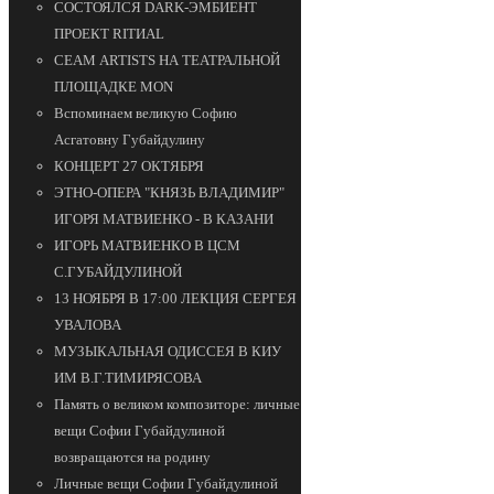
СОСТОЯЛСЯ DARK-ЭМБИЕНТ
ПРОЕКТ RITИAL
СЕАМ ARTISTS НА ТЕАТРАЛЬНОЙ
ПЛОЩАДКЕ MON
Вспоминаем великую Софию
Асгатовну Губайдулину
КОНЦЕРТ 27 ОКТЯБРЯ
ЭТНО-ОПЕРА "КНЯЗЬ ВЛАДИМИР"
ИГОРЯ МАТВИЕНКО - В КАЗАНИ
ИГОРЬ МАТВИЕНКО В ЦСМ
С.ГУБАЙДУЛИНОЙ
13 НОЯБРЯ В 17:00 ЛЕКЦИЯ СЕРГЕЯ
УВАЛОВА
МУЗЫКАЛЬНАЯ ОДИССЕЯ В КИУ
ИМ В.Г.ТИМИРЯСОВА
Память о великом композиторе: личные
вещи Софии Губайдулиной
возвращаются на родину
Личные вещи Софии Губайдулиной