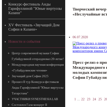
Конкурс-фестиваль Аиды
Гарифуллиной "Юные виртуозы
Творческий вечер
Казани"
«Неслучайные вс
ХV Фестиваль «Звучащий Дом
Софии в Казани»
06.07.2020
Новости и события
Центр современной музыки Софии
Губайдулиной отпраздновал 20-летие!
Пресс-релиз о пр
Международная научная конференция
Международного 
«Губайдулинские чтения»
молодых компози
Звучащий дом Софии 2025
Софии Губайдули
Прошел II тур Конкурса-фестиваля
Аиды Гарифуллиной "Юные виртуозы
Татарстана"
УЧАСТНИКИ SYNESTHESIA LAB
1
...
22
23
24
25
2
Состоялся Гала-концерт II